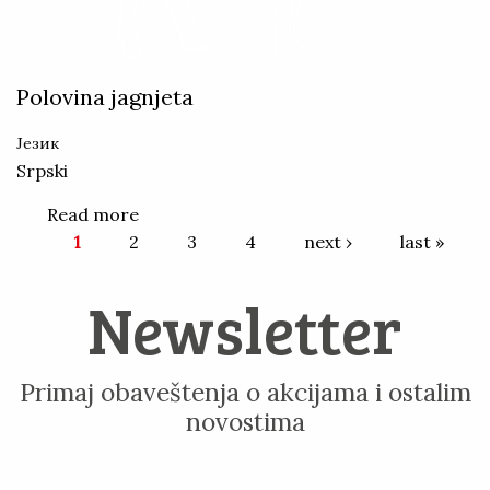
DIMLJENI
DIMLJENI
TRAJNI
TRAJNI
Polovina jagnjeta
PILEĆI
PILEĆI
Језик
MAST
MAST
Srpski
MAXIMES
MAXIMES
Read more
about Polovina jagnjeta
Pages
1
2
3
4
next ›
last »
Newsletter
Primaj obaveštenja o akcijama i ostalim
novostima