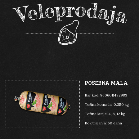
DIMLJENI
DIMLJENI
TRAJNI
TRAJNI
PILEĆI
PILEĆI
MAST
MAST
MAXIMES
MAXIMES
POSEBNA MALA
Bar kod:
8606011482983
Težina komada:
0.350 kg
Težina kutije:
4, 8, 12 kg
Rok trajanja:
60 dana