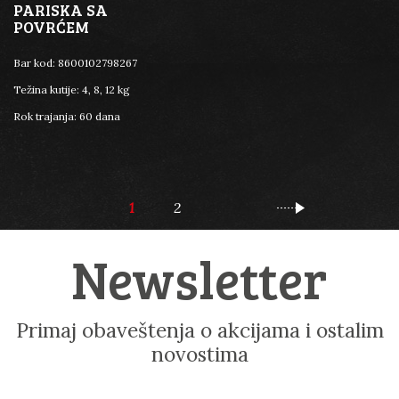
PARISKA SA
POVRĆEM
Bar kod:
8600102798267
Težina kutije:
4, 8, 12 kg
Rok trajanja:
60 dana
1
2
Newsletter
Primaj obaveštenja o akcijama i ostalim
novostima